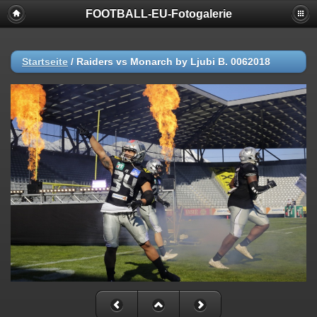
FOOTBALL-EU-Fotogalerie
Startseite
/
Raiders vs Monarch by Ljubi B. 0062018