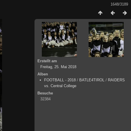
1648/3189
Erstellt am
Freitag, 25. Mai 2018
Alben
FOOTBALL - 2018
/
BATLE4TIROL
/
RAIDERS
vs. Central College
Besuche
32384