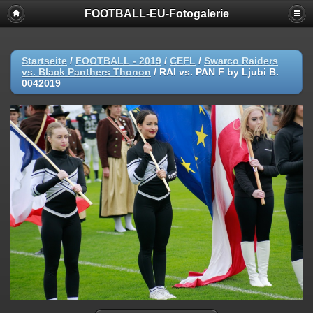
FOOTBALL-EU-Fotogalerie
Startseite
/
FOOTBALL - 2019
/
CEFL
/
Swarco Raiders
vs. Black Panthers Thonon
/
RAI vs. PAN F by Ljubi B.
0042019