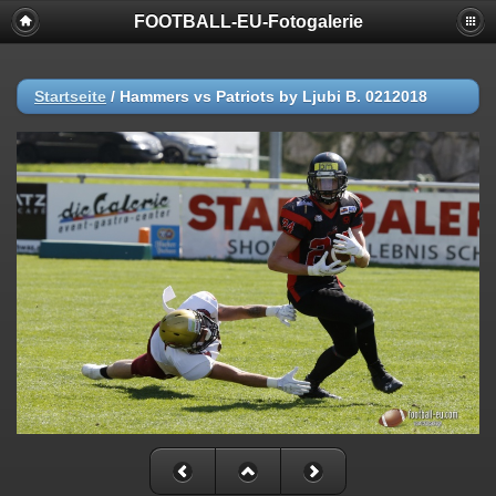
FOOTBALL-EU-Fotogalerie
Startseite
/
Hammers vs Patriots by Ljubi B. 0212018